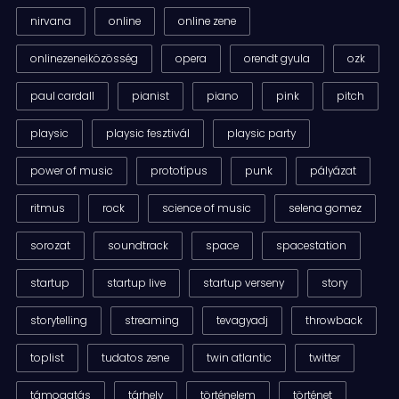
nirvana
online
online zene
onlinezeneiközösség
opera
orendt gyula
ozk
paul cardall
pianist
piano
pink
pitch
playsic
playsic fesztivál
playsic party
power of music
prototípus
punk
pályázat
ritmus
rock
science of music
selena gomez
sorozat
soundtrack
space
spacestation
startup
startup live
startup verseny
story
storytelling
streaming
tevagyadj
throwback
toplist
tudatos zene
twin atlantic
twitter
támogatás
tárhely
történelem
történet