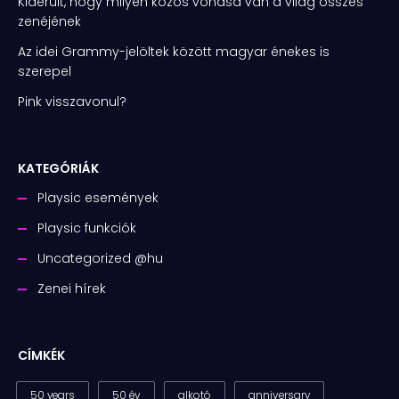
Kiderült, hogy milyen közös vonása van a világ összes
zenéjének
Az idei Grammy-jelöltek között magyar énekes is
szerepel
Pink visszavonul?
KATEGÓRIÁK
Playsic események
Playsic funkciók
Uncategorized @hu
Zenei hírek
CÍMKÉK
50 years
50 év
alkotó
anniversary