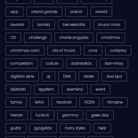
app
ariana grande
aukció
award
awards
banda
becsekkolás
bruno mars
CD
challenge
charile angyalai
christmas
christmas carol
city of music
cma
coldplay
competition
culture
dalberakás
dan+shay
digitális zene
dj
DNA
drake
dua lipa
díjátadó
egyetem
esemény
event
family
felhő
fesztivál
FEZEN
filmzene
friends
funkció
grammy
green day
guitar
gyógyítás
harry styles
heal