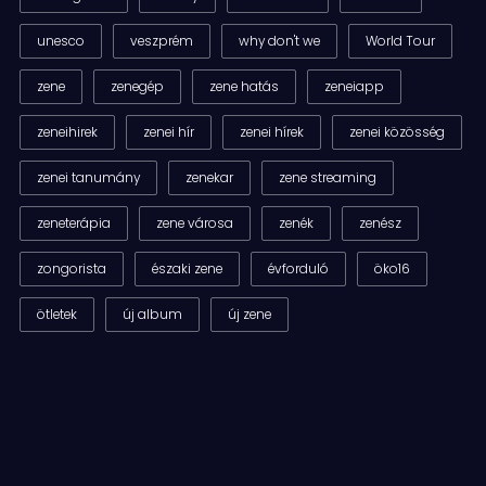
unesco
veszprém
why don't we
World Tour
zene
zenegép
zene hatás
zeneiapp
zeneihirek
zenei hír
zenei hírek
zenei közösség
zenei tanumány
zenekar
zene streaming
zeneterápia
zene városa
zenék
zenész
zongorista
északi zene
évforduló
öko16
ötletek
új album
új zene