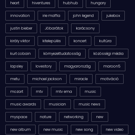
heart
hiventures
hubhub
hungary
innovation
irie maffia
john legend
jukebox
justin bieber
Jóbarátok
karácsony
király viktor
kitelepülés
koncert
kultúra
kurt cobain
környezettudatosság
közösségi média
lapsley
lovestory
magyarország
maroon5
metu
michael jackson
miracle
motiváció
mozart
mtv
mtv ema
music
music awards
musician
music news
myspace
nature
networking
new
new album
new music
new song
new video