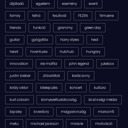
díjátadó
egyetem
esemény
event
family
felhő
fesztivál
FEZEN
filmzene
friends
funkció
grammy
green day
guitar
gyógyítás
harry styles
heal
heart
hiventures
hubhub
hungary
innovation
irie maffia
john legend
jukebox
justin bieber
Jóbarátok
karácsony
király viktor
kitelepülés
koncert
kultúra
kurt cobain
környezettudatosság
közösségi média
lapsley
lovestory
magyarország
maroon5
metu
michael jackson
miracle
motiváció