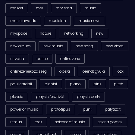
mozart
mtv
mtv ema
music
music awards
musician
music news
myspace
nature
networking
new
new album
new music
new song
new video
nirvana
online
online zene
onlinezeneiközösség
opera
orendt gyula
ozk
paul cardall
pianist
piano
pink
pitch
playsic
playsic fesztivál
playsic party
power of music
prototípus
punk
pályázat
ritmus
rock
science of music
selena gomez
sorozat
soundtrack
space
spacestation