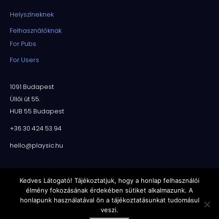
Helyszíneknek
Felhasználóknak
For Pubs
For Users
1091 Budapest
Üllői út 55.
HUB 55 Budapest
+36 30 424 53 94
hello@playsic.hu
Kedves Látogató! Tájékoztatjuk, hogy a honlap felhasználói
élmény fokozásának érdekében sütiket alkalmazunk. A
honlapunk használatával ön a tájékoztatásunkat tudomásul
veszi.