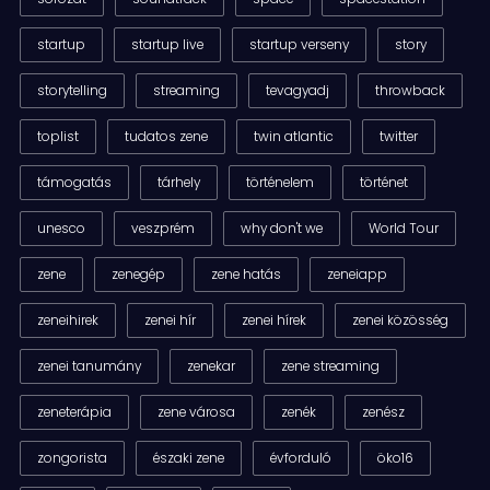
startup
startup live
startup verseny
story
storytelling
streaming
tevagyadj
throwback
toplist
tudatos zene
twin atlantic
twitter
támogatás
tárhely
történelem
történet
unesco
veszprém
why don't we
World Tour
zene
zenegép
zene hatás
zeneiapp
zeneihirek
zenei hír
zenei hírek
zenei közösség
zenei tanumány
zenekar
zene streaming
zeneterápia
zene városa
zenék
zenész
zongorista
északi zene
évforduló
öko16