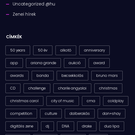
Uncategorized @hu
Zenei hírek
CÍMKÉK
50 years
50 év
alkotó
anniversary
app
ariana grande
aukció
award
awards
banda
becsekkolás
bruno mars
CD
challenge
charile angyalai
christmas
christmas carol
city of music
cma
coldplay
competition
culture
dalberakás
dan+shay
digitális zene
dj
DNA
drake
dua lipa